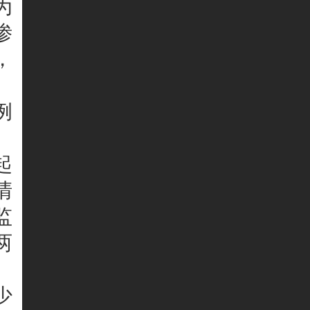
为
渗
，
例
起
清
监
两
少